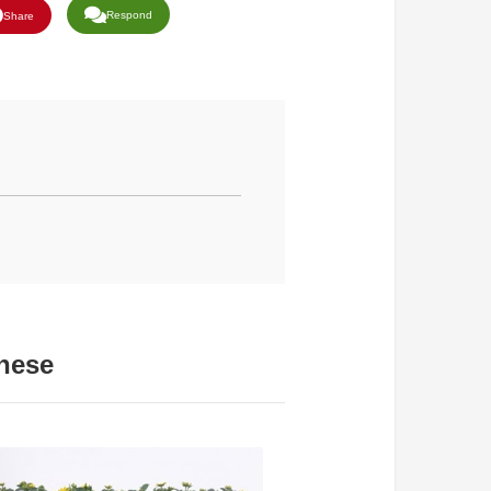
Respond
Share
these