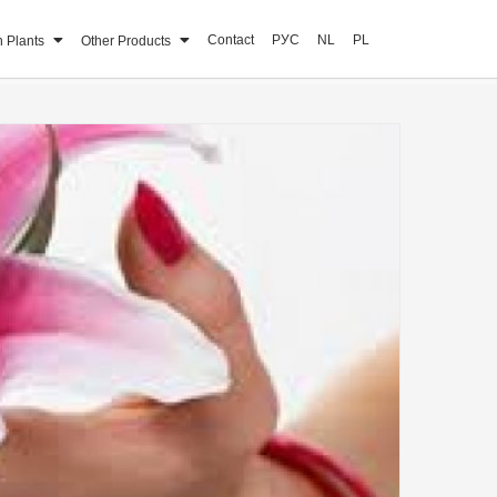
Contact
РУС
NL
PL
n Plants
Other Products