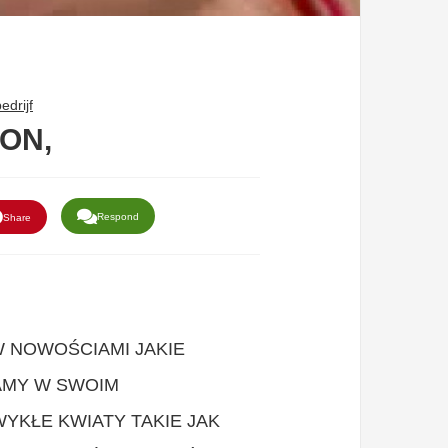
edrijf
ON,
Respond
Share
 NOWOŚCIAMI JAKIE
AMY W SWOIM
YKŁE KWIATY TAKIE JAK